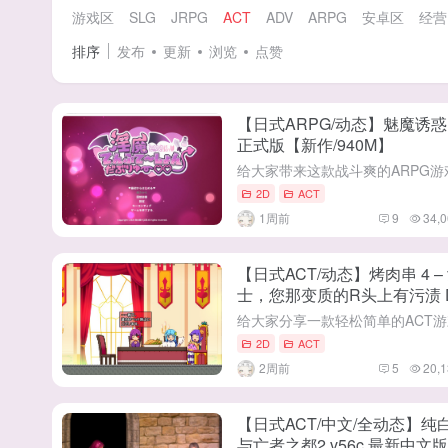
游戏区
SLG
JRPG
ACT
ADV
ARPG
安卓区
经营
排序
发布
更新
浏览
点赞
【日式ARPG/动态】魅魔诱惑 W 
正式版【新作/940M】
2D
ACT
1周前
9
34,0
【日式ACT/动态】烤肉串 4 –
士，您那变质的R头上有污渍 
式版【新作/790M】
2D
ACT
2周前
5
20,1
【日式ACT/中文/全动态】纯
与亡者之都2 v56c 最新中文