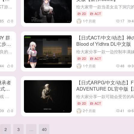
给大家带来这一款非常赞的新作ACT游戏 Guilty Hell2-纯白女神与亡者之都II V48b 最新中文版 （Guilty Hell2） 这是一款由[KAIRI SOFT]制作组出品的大型AC...
2D
ACT
85
0
1个月前
17
4
Y 群
【日式ACT/中文/动态】神の
文步兵
Blood of Yidhra DL中文
作/4.1G】
给大家整来一款好像制作的非常精良的像素游戏 DECOY 群青の魔女 DLC 沉静的灯火 中文步兵版 这是一款由[すてねこLAB.]社团在03月19日上架DL平台的DLC 游戏采用的是类恶魔城式...
2D
ACT
44
0
1个月前
48
3
继承者
【日式ARPG/中文/动态】FI
正式版
ADVENTURE DL官中版
作/1.1G】
给大家分享一款像素魅魔的ACT游戏 魅魔继承者 黛莉菈的淫欲冒险 中文步兵版 这是一款由[Ramen Cat Studio, 樹画祭]开发者在23号发布steam平台 咳咳，这款作品质量相当不错，不仅...
2D
ACT
09
0
2个月前
41
6
2
3
…
40