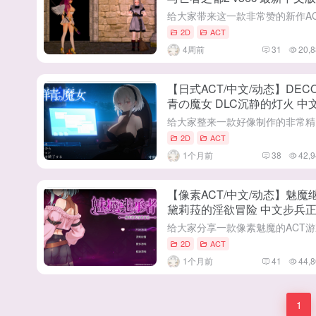
新/12G】
2D
ACT
4周前
31
20,8
【日式ACT/中文/动态】DECO
青の魔女 DLC沉静的灯火 中
版【更新/2.17G】
2D
ACT
1个月前
38
42,9
【像素ACT/中文/动态】魅魔
黛莉菈的淫欲冒险 中文步兵
【新作/4.2G】
2D
ACT
1个月前
41
44,8
1