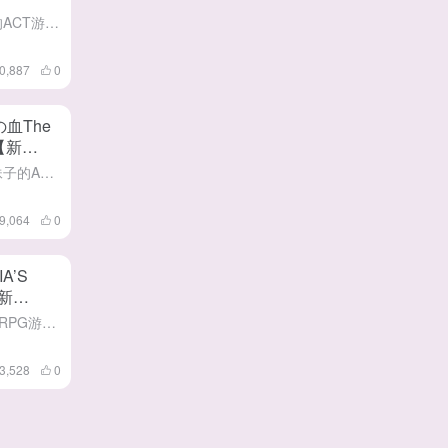
给大家带一款当圣女去下洞穴的ACT游戏 Y肉聖女 v0.1 中文版 这是一款[ぬるぬる計画]制作者在6月27号发布CI平台 又是教堂圣女题材，看样子中世纪的教会真是人才济济啊 目前内容不多基本上就是做...
0,887
0
血The
版【新
给大家分享一款一边控制丰满妹子的ACT游戏 神の血 The Blood of Yidhra DL中文版 这是一款由[WhitePeach ]开发者在25号发布DL平台 咳咳，这是款动作还算流畅的射击游...
9,064
0
A’S
【新
给大家分享一款可能会受苦的ARPG游戏 FIA'S ADVENTURE DL官中版 这是一款由[Dato]制作者在6月11号上架DL平台 这款类魂游戏在乐趣和压力之间取得了很好的平衡 游戏的美术没得说...
3,528
0