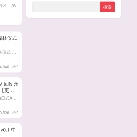
白区
AVG
MUG
PUZ
公告
森林仪式
给大家带来一款像素作品 紫森林仪式 中文步兵版 （紫森リチュアル) 这个是由[Topyu_u]开发商在7月份24号发布steam平台 本作就是一个放置的塔防游戏,比较适合无聊玩玩解解闷 战斗本身也很简...
4,840
0
lis 永
版【更
给大家整来一款潜力相当不错的日式ACT游戏 La Vitalis 永恆的欠損 v0.50 最新测试版 这是一款由[BflatProject]作者在4月1号新发布的测试版 这个作者是（治癒使與受詛咒的地...
0,526
0
0.1 中