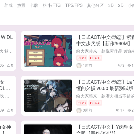
养成
放置
卡牌
格斗/FTG
TPS/FPS
其他分区
3D
2D
小
DL
【日式ACT/中文/动态】紫
中文步兵版【新作/560M】
给大家带来这款战斗爽的ARPG游戏 魅魔诱惑 W DL正式版 (淫魔てんぷてーしょん・だぶりゅ～♡♡) 这是一款由[色仕掛け工房]制作者在7月25号发布DL平台 游戏操控流畅，诸如被魅惑和B起等动...
2D
ACT
05
0
1周前
3
1
 女
【日式ACT/中文/动态】La Vita
DL正
恆的欠損 v0.50 最新测试
新/3.8G】
给大家分享一款轻松简单的ACT游戏 烤肉串 4 - 女士，您那变质的R头上有污渍 DL正式版 （カボプリ4 -お嬢様、ワガママ乳首に染みが出来ておりますぞ-） 这是一款由[ナップルミル]社团在7月18...
2D
ACT
39
0
3周前
17
2
白女神
【日式ACT/中文】Y肉聖女 v
版【更
文版【新作/350M】