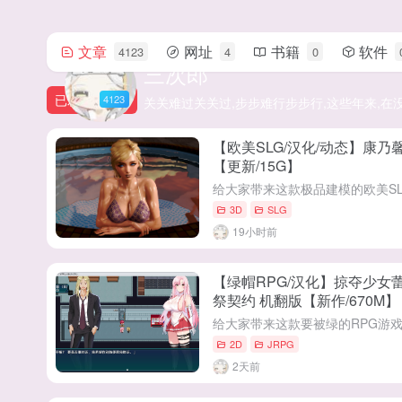
文章
网址
书籍
软件
4123
4
0
三次郎
已发布
4123
关关难过关关过,步步难行步步行,这些年来,在
【欧美SLG/汉化/动态】康乃馨俱
【更新/15G】
3D
SLG
19小时前
【绿帽RPG/汉化】掠夺少女
祭契约 机翻版【新作/670M】
2D
JRPG
2天前