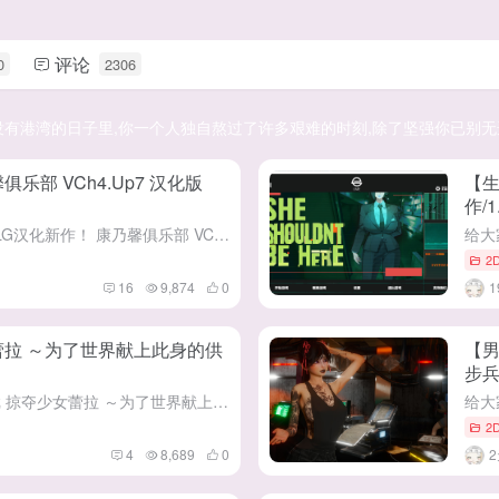
评论
0
2306
没有港湾的日子里,你一个人独自熬过了许多艰难的时刻,除了坚强你已别无
乐部 VCh4.Up7 汉化版
【生
作/1
给大家带来这款极品建模的欧美SLG汉化新作！ 康乃馨俱乐部 VCh4.Up7 汉化版 （Pale Carnations） 这是一款由Mutt & Jeff作者制作的高渲染欧美游戏 现在已经...
2
16
9,874
0
蕾拉 ～为了世界献上此身的供
【男
步兵
给大家带来这款要被绿的RPG游戏 掠夺少女蕾拉 ～为了世界献上此身的供祭契约 机翻版 (奪略少女レイラ～セカイのためにこの身を捧ぐ供儀契約～) 这是一款由[一歩も下がるな!!!]社团在7月30号发布D...
2
4
8,689
0