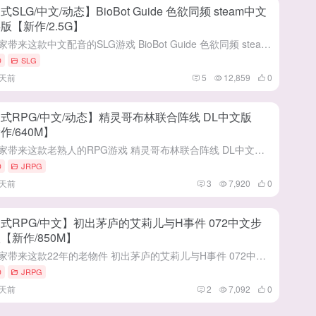
式SLG/中文/动态】BioBot Guide 色欲同频 steam中文
版【新作/2.5G】
给大家带来这款中文配音的SLG游戏 BioBot Guide 色欲同频 steam中文步兵版 这是一款由[G8Bird]社团在7月30号发布steam平台 咳咳，一款将音游和黄油结合在一起的游戏，一边...
D
SLG
2天前
5
12,859
0
式RPG/中文/动态】精灵哥布林联合阵线 DL中文版
作/640M】
给大家带来这款老熟人的RPG游戏 精灵哥布林联合阵线 DL中文版 这是一款由[Hoi Hoi Hoi]社团在8月4号发布DL平台 又是经典的Hoi老师风异世界小品作,一个小时之内就能通 相当完整的剧情...
D
JRPG
2天前
3
7,920
0
式RPG/中文】初出茅庐的艾莉儿与H事件 072中文步
【新作/850M】
给大家带来这款22年的老物件 初出茅庐的艾莉儿与H事件 072中文步兵版 (駆け出しエリルとHな出来事 ～ドラゴジュエル冒険譚～) 这是一款由[アイオライト ]社团在7月29号发布072平台 游戏玩法...
D
JRPG
2天前
2
7,092
0