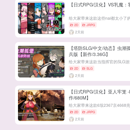
【日式RPG/汉化】VS乳魔：
2D
JRPG
2天前
【塔防SLG/中文/动态】虫潮孤
兵版【新作/3.36G】
2D
SLG
2天前
【日式RPG/汉化】亚人牢笼 -Demi Or
作/680M】
2D
JRPG
2天前