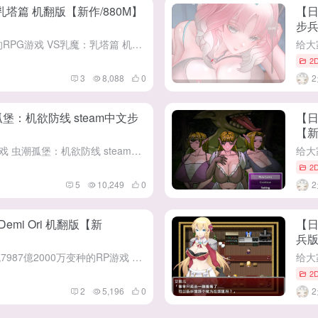
乳塔篇 机翻版【新作/880M】
【日
步兵
给大家带来这款这些nai都太小了的RPG游戏 VS乳魔：乳塔篇 机翻版 (VS乳魔 ズリタワー編) 这是一款由[壁SIN]社团在8月1号发布DL平台 需要MTOOL加载机翻补丁 小时候看到奶：噢噢噢...
2
3
8,088
0
堡：机欲防线 steam中文步
【日
【新
给大家带来这款当指挥官的SLG游戏 虫潮孤堡：机欲防线 steam中文步兵版 这是一款由[001Studio-NSFW]社团在8月4号发布steam平台 机欲防线是一款经典守阵地的塔防游戏，有点像那些...
2
5
10,249
0
i 机翻版【新
【日
兵版
给大家带来这款6垓2367京4668兆7987億2000万变种的RP游戏 亚人牢笼 -Demi Ori 机翻版 (亜人檻-デミオリ-) 这是一款由[ちょべりばおり～ぶ ]社团在7月31号发布DL平台 ...
2
2
5,196
0