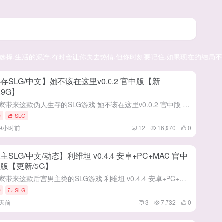
选择,生活的泥泞,有时会让你失去热情,但你时刻要记住,如果现在的结局不
存SLG/中文】她不该在这里v0.0.2 官中版【新
.9G】
给大家带来这款伪人生存的SLG游戏 她不该在这里v0.0.2 官中版 (SHE SHOULDN'T BE HERE) 这是一款由[NEKOUJI]社团在7月31号发布CI平台 这个社团的美术和游戏性都...
D
SLG
19小时前
12
16,970
0
主SLG/中文/动态】利维坦 v0.4.4 安卓+PC+MAC 官中
版【更新/5G】
给大家带来这款后宫男主类的SLG游戏 利维坦 v0.4.4 安卓+PC+MAC 官中步兵版 (Leviathan) 这是一款由[Mr. Ovis]在25年3月开始制作的作品 这部作品确实下了功夫，它构...
D
SLG
2天前
3
7,732
0