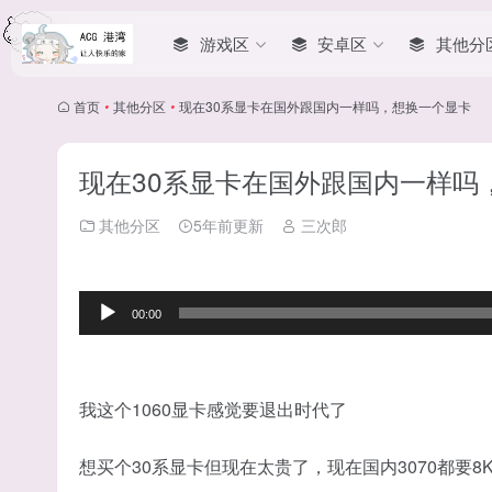
游戏区
安卓区
其他分
首页
•
其他分区
•
现在30系显卡在国外跟国内一样吗，想换一个显卡
现在30系显卡在国外跟国内一样吗
其他分区
5年前更新
三次郎
音
00:00
频
播
放
器
我这个1060显卡感觉要退出时代了
想买个30系显卡但现在太贵了，现在国内3070都要