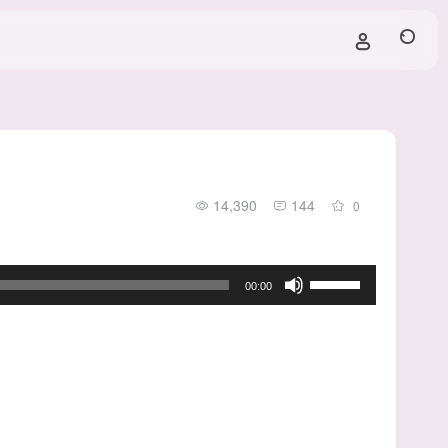
14,390
144
0
使
00:00
用
上
/
下
箭
头
键