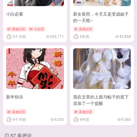
小白必看
新女装照，今天又是变成妹子
的一天呢~
其他分区
小白区
其他分区
2个月前
535,771
5年前
43,858
新年快乐
我在文章的上面与帖子的底下
添加了一个提醒
其他分区
其他分区
6个月前
9,253
6年前
6,582
57 条评论