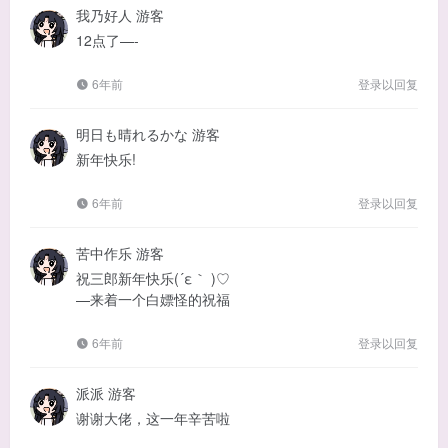
我乃好人
游客
12点了—-
6年前
登录以回复
明日も晴れるかな
游客
新年快乐!
6年前
登录以回复
苦中作乐
游客
祝三郎新年快乐(´ε｀ )♡
—来着一个白嫖怪的祝福
6年前
登录以回复
派派
游客
谢谢大佬，这一年辛苦啦