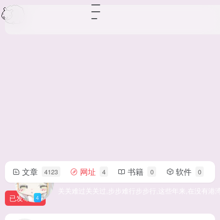
文章
网址
书籍
软件
4123
4
0
0
三次郎
关关难过关关过,步步难行步步行,这些年来,在没有港
已发布
4