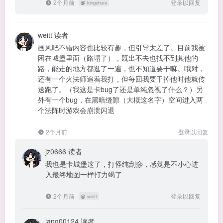
2个月前
登录以回复
@
kingshura
weitt
读者
画风吧不错内容也比较有趣，但引导太差了。目前我被
困在城堡里面（路塌了），既出不去也找不到其他的
路，能走的地方都逛了一遍，也不知道要干嘛。哦对，
还有一个火法师追着我打，但每回我要干掉他时他就传
送跑了。（我这是卡bug了还是单纯忽视了什么？）另
外有一个bug，在黑暗缝隙（大概这名字）空间进入两
个法阵时游戏会崩溃闪退
2个月前
登录以回复
jz0666
读者
我也是卡城堡这了，打怪纯刮痧，感觉是不小心进
入最终地图一样打力竭了
2个月前
登录以回复
@
weitt
lang00124
读者