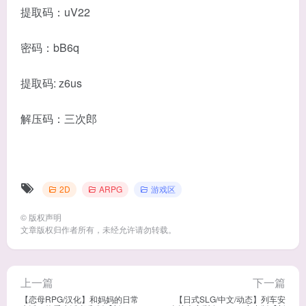
提取码：uV22
密码：bB6q
提取码: z6us
解压码：三次郎
2D
ARPG
游戏区
©
版权声明
文章版权归作者所有，未经允许请勿转载。
上一篇
下一篇
【恋母RPG/汉化】和妈妈的日常
【日式SLG/中文/动态】列车安