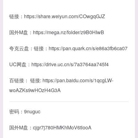
链接：https://share.weiyun.com/COwgqGJZ
国外M盘：https://mega.nz/folder/z9B0HIwB
夸克云盘：链接：https://pan.quark.cn/s/e86a3fb6ca07
UC网盘：https://drive.uc.cn/s/7a3764aa745f4
百链接： 链接: https://pan.baidu.com/s/1qcgLW-
woAZKs9wHOzH4G3A
密码：9nuguc
国外M盘：cjgr7j780HMKhMoV6tlooA