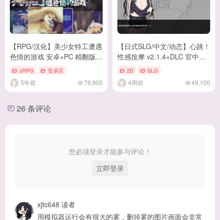
【RPG/汉化】美少女特工遭遇
【日式SLG/中文/动态】心跳！
色情的游戏 安卓+PC 精翻版
性感按摩 v2.1.4+DLC 官中正
【1.4G/新作/全CV】
式版【更新/1.17G】
JRPG
安卓区
2D
SLG
5年前
79,905
4周前
49,100
26 条评论
您必须登录才能参与评论！
立即登录
xjtc648
读者
用模拟器运行会有很大的雾，删掉雾的图片画面会非常