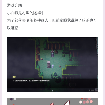
游戏介绍
小白狼是村里的[忍者]
为了部落去暗杀各种敌人，但前辈跟我说除了暗杀也可
以魅惑~