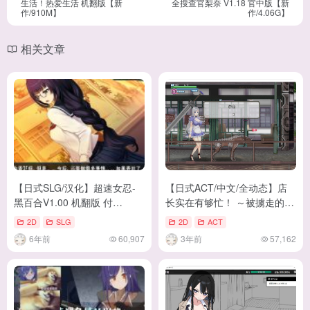
生活！热爱生活 机翻版【新
全搜查官梨奈 V1.18 官中版【新
作/910M】
作/4.06G】
相关文章
【日式SLG/汉化】超速女忍-
【日式ACT/中文/全动态】店
黑百合V1.00 机翻版 付
长实在有够忙！ ～被擄走的店
CG【3.4G/新汉化/全CV】
員 steam官中版【新
2D
SLG
2D
ACT
作/1.57G】
6年前
60,907
3年前
57,162