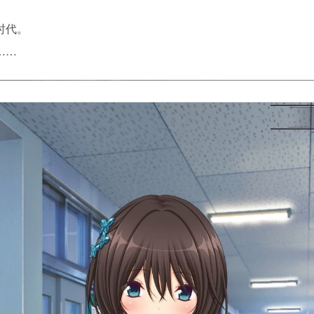
时代。
……