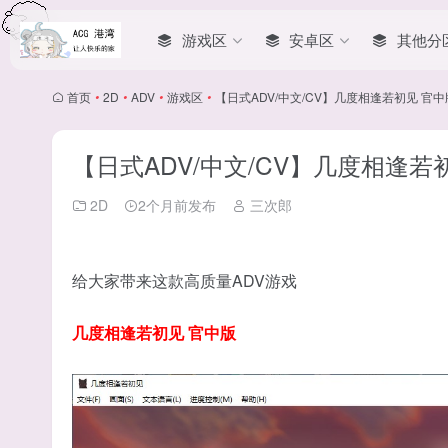
游戏区
安卓区
其他分
首页
•
2D
•
ADV
•
游戏区
•
【日式ADV/中文/CV】几度相逢若初见 官中版
【日式ADV/中文/CV】几度相逢若初
2D
2个月前发布
三次郎
给大家带来这款高质量ADV游戏
几度相逢若初见 官中版