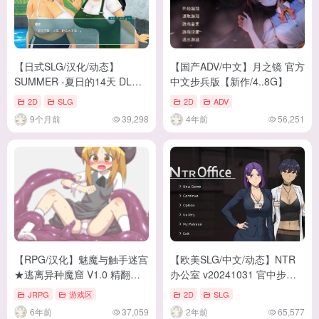
【日式SLG/汉化/动态】
【国产ADV/中文】月之镜 官方
SUMMER -夏日的14天 DL机
中文步兵版【新作/4..8G】
翻版【新作/1.5】
2D
SLG
2D
ADV
9个月前
39,298
4年前
56,251
【RPG/汉化】魅魔与触手迷宫
【欧美SLG/中文/动态】NTR
★逃离异种魔窟 V1.0 精翻汉
办公室 v20241031 官中步兵
化版 【320M/新汉化】
版 【2.1G/新作】
JRPG
游戏区
2D
SLG
6年前
37,059
2年前
65,577