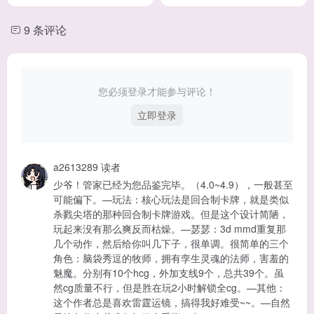
9 条评论
您必须登录才能参与评论！
立即登录
a2613289
读者
少爷！管家已经为您品鉴完毕。（4.0~4.9），一般甚至
可能偏下。—玩法：核心玩法是回合制卡牌，就是类似
杀戮尖塔的那种回合制卡牌游戏。但是这个设计简陋，
玩起来没有那么爽反而枯燥。—瑟瑟：3d mmd重复那
几个动作，然后给你叫几下子，很单调。很简单的三个
角色：脑袋秀逗的牧师，拥有孪生灵魂的法师，害羞的
魅魔。分别有10个hcg，外加支线9个，总共39个。虽
然cg质量不行，但是胜在玩2小时解锁全cg。—其他：
这个作者总是喜欢雷霆运镜，搞得我好难受~~。—自然