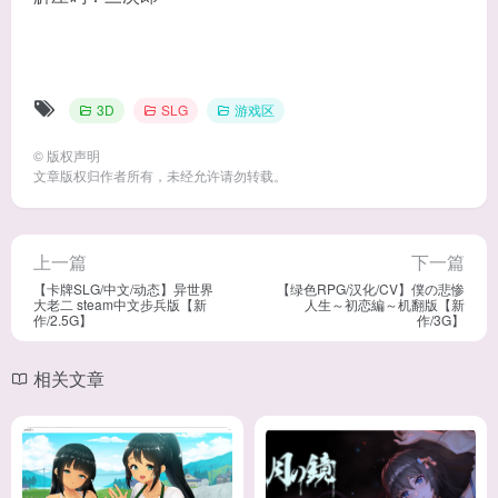
3D
SLG
游戏区
©
版权声明
文章版权归作者所有，未经允许请勿转载。
上一篇
下一篇
【卡牌SLG/中文/动态】异世界
【绿色RPG/汉化/CV】僕の悲惨
大老二 steam中文步兵版【新
人生～初恋編～机翻版【新
作/2.5G】
作/3G】
相关文章