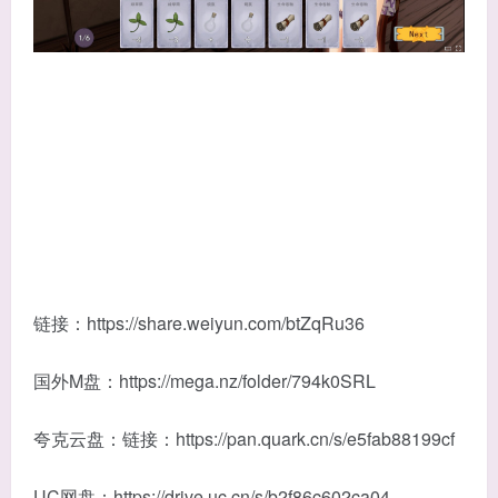
链接：https://share.weiyun.com/btZqRu36
国外M盘：https://mega.nz/folder/794k0SRL
夸克云盘：链接：https://pan.quark.cn/s/e5fab88199cf
UC网盘：https://drive.uc.cn/s/b2f86c602ca04