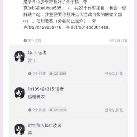
是给各位少爷准备好了金手指：夸
克/s/b62babbda585。（一共23个作弊条目，包含一键
解锁全cg，注意需要你额外点击游戏自带的解锁全部
cg）。使用教程（分卷防止被炸）：夸
克/s/27d42965a716、夸克/s/981ebd3014aa。
2个月前
登录以回复
Quit.
读者
赏！
2个月前
登录以回复
@
a2613289
lin199424315
读者
感谢神农
2个月前
登录以回复
@
a2613289
时空旅人lost
读者
善