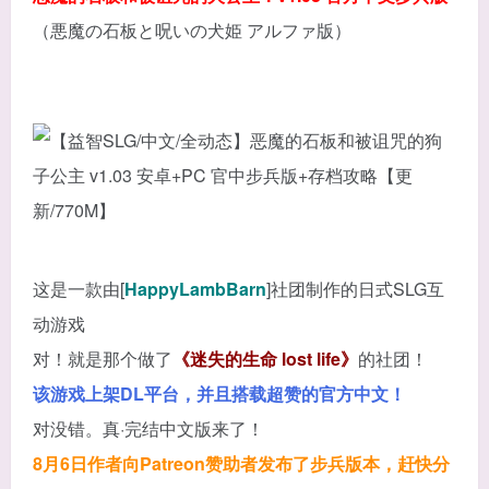
（悪魔の石板と呪いの犬姫 アルファ版）
这是一款由[
HappyLambBarn
]社团制作的日式SLG互
动游戏
对！就是那个做了
《迷失的生命 lost life》
的社团！
该游戏上架DL平台，并且搭载超赞的官方中文！
对没错。真·完结中文版来了！
8月6日作者向Patreon赞助者发布了步兵版本，赶快分