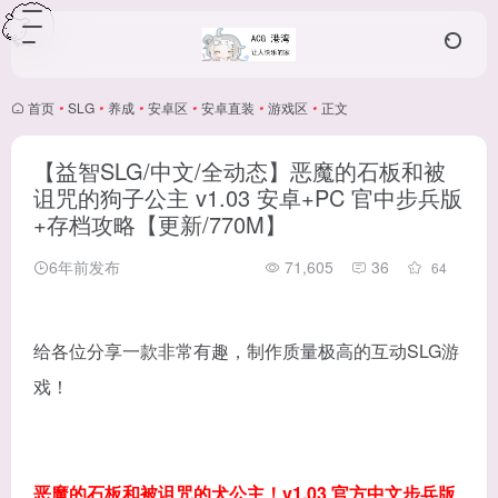
首页
•
SLG
•
养成
•
安卓区
•
安卓直装
•
游戏区
•
正文
【益智SLG/中文/全动态】恶魔的石板和被
诅咒的狗子公主 v1.03 安卓+PC 官中步兵版
+存档攻略【更新/770M】
6年前发布
71,605
36
64
给各位分享一款非常有趣，制作质量极高的互动SLG游
戏！
恶魔的石板和被诅咒的犬公主！v1.03 官方中文步兵版