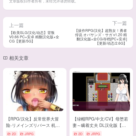
文章版权归作者所有，未经允许请勿转载。
下一篇
上一篇
【拔作RPG/汉化】超熟女！勇者
【欧美SLG/汉化/动态】背叛
传说 オバサンズ・サガ v1.20 精
V0.66 PC+安卓 精翻汉化版+全
翻汉化版+全CG/存档[PC+安卓]
CG【更新/5G】
【更新/动态/2.6G】
相关文章
【RPG/汉化】反常世界大冒
【绿帽RPG/中文/CV】母堕若
险-リメインズリバース 机翻
妻～瞒着丈夫 DL汉化版【新
汉化版 付CG包【新汉
汉化/510M】
2D
JRPG
2D
JRPG