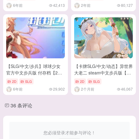
化/1.7G】
6年前
42,413
2年前
80,127
【SLG/中文/步兵】球球少女
【卡牌SLG/中文/动态】异世界
官方中文步兵版 付存档【2G/
大老二 steam中文步兵版【新
新作/国语CV】
作/2.5G】
2D
SLG
2D
SLG
6年前
29,902
2个月前
46,067
36 条评论
您必须登录才能参与评论！