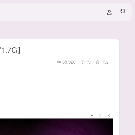
.7G】
68,920
19
152