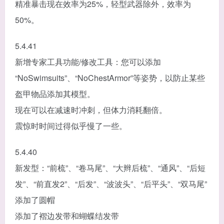
精准暴击现在效率为25%，轻型武器除外，效率为
50%。
5.4.41
新增专家工具功能/修改工具：您可以添加
“NoSwimsuits”、“NoChestArmor”等姿势，以防止某些
盔甲物品添加其模型。
现在可以在减速时冲刺，但体力消耗翻倍。
震惊时时间过得似乎慢了一些。
5.4.40
新发型：“前梳”、“卷马尾”、“大辫后梳”、“通风”、“后短
发”、“前直发2”、“后发”、“波波头”、“后平头”、“双马尾”
添加了圆帽
添加了褶边发带和蝴蝶结发带