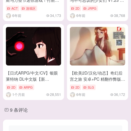
斯与万圣节迷你游戏！付前作
与不可思议的少女们 V1.23 汉
【2.3G/新作】
化版【1.2G/新汉化/全CV】
ACT
游戏区
2D
JRPG
6年前
34,173
6年前
38,768
【日式ARPG/中文/CV】银眼
【欧美2D/汉化/动态】奇幻后
莱特纳 DL中文版【新
宫之旅 安卓+PC 精翻作弊版
作/2.5G】
+全CG【新汉化/1.2G】
2D
ARPG
2D
SLG
1个月前
28,551
6年前
36,172
9 条评论