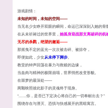
游戏剧情：
未知的时间，未知的空间——
当无名少女睁开双眼的瞬间，命运已深深刻入她的骨
在从未祈祷过的世界里，
她孤身迎战那支离破碎的机
无尽的杀戮，绝望的邂逅——
那摇曳不定的蓝光一次次被击碎、被掠夺，
即便如此，少女
从未停下脚步
。
教堂的钟声回荡在暴力与救赎的边缘，
当血肉与精神的极限崩塌，世界悄然改变形貌。
在噩梦的最深处——
两颗映照彼此影子的灵魂终于现身。
“……你，是否已下定决心将自己的一切奉献出去？”
围绕存在与湮灭、恐惧与快感展开的黑暗寓言。