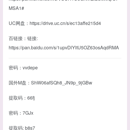
MSA1#
UC网盘：https://drive.uc.cn/s/ec13affe215d4
百链接：链接:
https://pan.baidu.com/s/1upvDlYltU5OZ63osAqdRMA
密码：vvdepe
国外M盘：ShW06afSQh8_JN9p_9jGBw
提取码：66fj
密码：7GJx
提取码: b8s7