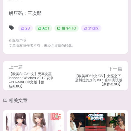
解压码：三次郎
2D
ACT
格斗/FTG
游戏区
©
版权声明
文章版权归作者所有，未经允许请勿转载。
上一篇
下一篇
【欧美SLG/中文】无辜女巫
【欧美3D/中文/CV】女巫之下-
Innocent Witches v0.12 安卓
黛博拉的房间 v0.1 官中测试版
+PC+MAC 中文版【更
【新作/2.3G】
新/6.8G】
相关文章