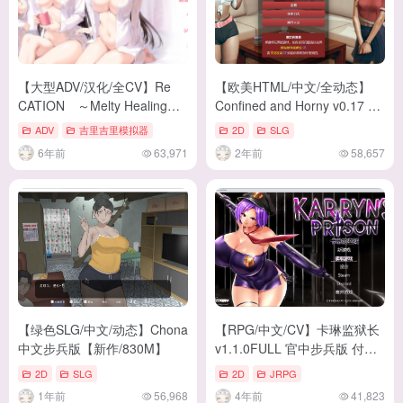
【大型ADV/汉化/全CV】Re
【欧美HTML/中文/全动态】
CATION ～Melty Healing～
Confined and Horny v0.17 安
安卓+PC 云汉化版+CG包【新
卓+PC 测试官中版【更
ADV
吉里吉里模拟器
2D
SLG
汉化/4G】
新/1.8G】
6年前
63,971
2年前
58,657
【绿色SLG/中文/动态】Chona
【RPG/中文/CV】卡琳监狱长
中文步兵版【新作/830M】
v1.1.0FULL 官中步兵版 付
DLC【更新/1.71G】
2D
SLG
2D
JRPG
1年前
56,968
4年前
41,823