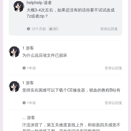
helphelp
读者
大概3-4次左右，如果还没有的话你要不试试改成
7z或者zip？
12个月前
登录以回复
@
231
1
游客
为什么说压缩文件已损坏
1年前
登录以回复
1
游客
觉得实在困难可以下载个CE修改器，锁血的教程B站有
1年前
登录以回复
...
游客
汗流浃背了，第五关难度直线上升，和前面四关感觉不
是同一款游戏了都。另外依旧没有回想房间