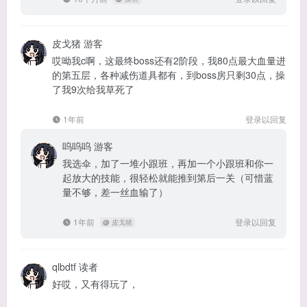
皮戈猪
游客
哎呦我c啊，这最终boss还有2阶段，我80点最大血量进
的第五层，各种减伤道具都有，到boss房只剩30点，操
了我9次给我草死了
1年前
登录以回复
呜呜呜
游客
我选伞，加了一堆小跟班，再加一个小跟班和你一
起放大的技能，很轻松就能推到第后一关（可惜蓝
量不够，差一丝血输了）
1年前
登录以回复
@
皮戈猪
qlbdtf
读者
好哎，又有得玩了，