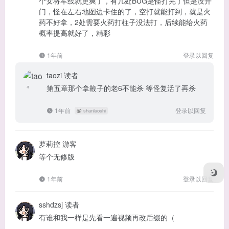
个女将军线就更爽了，有几处BUG是怪打完了但是没开
门，怪在左右地图边卡住的了，空打就能打到，就是火
药不好拿，2处需要火药打柱子没法打，后续能给火药
概率提高就好了，精彩
1年前
登录以回复
taozi
读者
第五章那个拿鞭子的老6不能杀 等怪复活了再杀
1年前
登录以回复
@
shanlaoshi
萝莉控
游客
等个无修版
1年前
登录以回复
sshdzsj
读者
有谁和我一样是先看一遍视频再改后缀的（