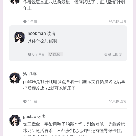
作者說這是正式版前最後一個測試版了，正式版預計明
年上
1年前
登录以回复
noobman
读者
具体什么时候啊……
6个月前
登录以回复
@
西瓜汁
洛
游客
pc解压是打开此电脑点查看开启显示文件拓展名之后再
把后缀改成.7z就可以解压了
1年前
登录以回复
gustab
读者
第五章拿十字架用鞭子的那个怪，别急着杀，先靠近把
木乃伊激活再杀，不然会判定地图里还有怪导致卡住。