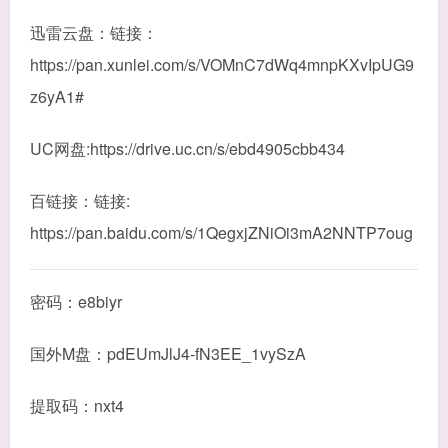
迅雷云盘：链接：
https://pan.xunlei.com/s/VOMnC7dWq4mnpKXvIpUG9
z6yA1#
UC网盘:https://drive.uc.cn/s/ebd4905cbb434
百链接：链接:
https://pan.baidu.com/s/1QegxjZNiOi3mA2NNTP7oug
密码：e8biyr
国外M盘：pdEUmJlJ4-fN3EE_1vySzA
提取码：nxt4