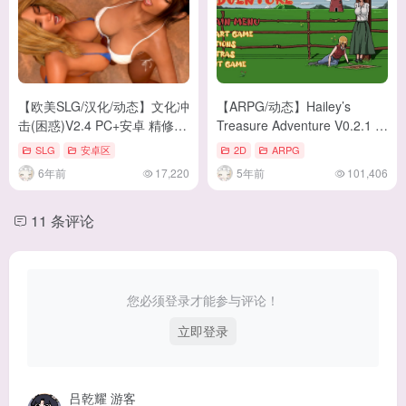
【欧美SLG/汉化/动态】文化冲
【ARPG/动态】Hailey’s
击(困惑)V2.4 PC+安卓 精修汉
Treasure Adventure V0.2.1 安
化版+CG【更新//3.7G】
卓+PC 英文无码版【新
SLG
安卓区
2D
ARPG
作/5.1G】
6年前
17,220
5年前
101,406
11 条评论
您必须登录才能参与评论！
立即登录
吕乾耀
游客