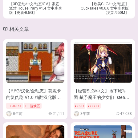
【3D互动/中文/动态/CV】家庭
【欧美SLG/中文/动态】
派对 House Party v1.4 官中步兵
CuckTales v0.6.6 官中步兵版
版【更新/6.5G】
【更新/650M】
相关文章
【RPG/汉化/全动态】莫妮卡
【经营SLG/中文】地下城军
的复仇剧 V1.0 精翻汉化版
团-献予魔王的少女们- steam
【500M】【新汉化/全CV】
官方中文步兵版【1.3G】
JRPG
游戏区
2D
SLG
6年前
21,111
3年前
47,038