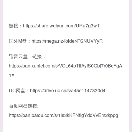
链接：https://share.weiyun.com/URu7g3wT
国外M盘：https://mega.nz/folder/FSNUVYyR
迅雷云盘：链接：
https://pan.xunlei.com/s/VOL64pTllAyfS0Qbj7r0BcFgA
1#
UC网盘：https://drive.uc.cn/s/a45e1147330d4
百度网盘链接:
https://pan.baidu.com/s/1ls3kKFNflgYdqVvEm2kppg