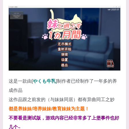
这是一款由[
やくも牛乳
]制作者已经制作了一年多的养
成作品
这作品跟之前发的（与妹妹同居）都有异曲同工之妙
都是养妹妹/培养妹妹/教育妹妹为主题！
不要看是测试版，游戏内容已经非常多了上堡事件也好
几个~