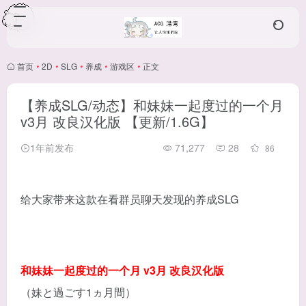
首页
•
2D
•
SLG
•
养成
•
游戏区
•
正文
【养成SLG/动态】和妹妹一起度过的一个月
v3月 改良汉化版 【更新/1.6G】
1年前发布
71,277
28
86
给大家带来这款在看群员聊天发现的养成SLG
和妹妹一起度过的一个月 v3月 改良汉化版
（妹と過ごす1ヵ月間）