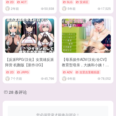
测试版【更新/3G】
汉化版【更新//2.5G】
2D
ACT
SLG
安卓区
2年前
50,938
5年前
17,525
【反派RPG/汉化】女英雄反派
【母系拔作ADV/汉化/全CV】
阵营 机翻版【新作/2G】
教育型母亲，大姨和小姨！安
卓+PC 云汉化版 付CG包【新
2D
JRPG
ADV
吉里吉里模拟器
汉化/2.9G】
7个月前
45,766
6年前
78,052
28 条评论
您必须登录才能参与评论！