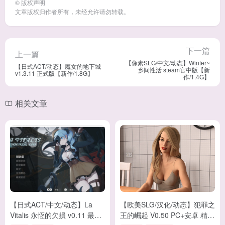
©
版权声明
文章版权归作者所有，未经允许请勿转载。
下一篇
上一篇
【像素SLG/中文/动态】Winter~
【日式ACT/动态】魔女的地下城
乡间性活 steam官中版【新
v1.3.11 正式版【新作/1.8G】
作/1.4G】
相关文章
【日式ACT/中文/动态】La
【欧美SLG/汉化/动态】犯罪之
Vitalis 永恆的欠損 v0.11 最新
王的崛起 V0.50 PC+安卓 精翻