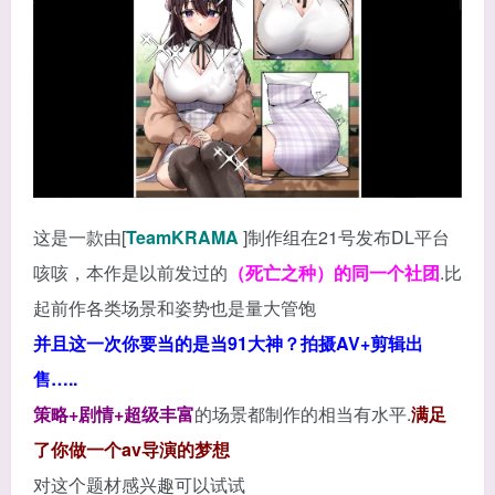
这是一款由[
TeamKRAMA
]制作组在21号发布DL平台
咳咳，本作是以前发过的
（死亡之种）的同一个社团
.比
起前作各类场景和姿势也是量大管饱
并且这一次你要当的是当91大神？拍摄AV+剪辑出
售…..
策略+剧情+超级丰富
的场景都制作的相当有水平.
满足
了你做一个av导演的梦想
对这个题材感兴趣可以试试