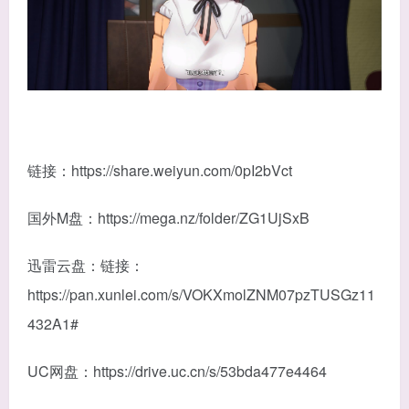
链接：https://share.weiyun.com/0pI2bVct
国外M盘：https://mega.nz/folder/ZG1UjSxB
迅雷云盘：链接：
https://pan.xunlei.com/s/VOKXmolZNM07pzTUSGz11
432A1#
UC网盘：https://drive.uc.cn/s/53bda477e4464