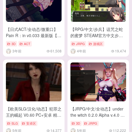
【日式ACT/全动态/微重口】
【RPG/中文/步兵】诅咒之蛇
Pain R：in v0.033 最新版【更
的蜜梦 STEAM官方中文步兵
新/5.4G】
版+全CG存档【150M/新汉化/
3D
ACT
JRPG
游戏区
全CV】
3年前
61,508
4年前
19,474
【欧美SLG/汉化/动态】犯罪之
【JRPG/中文/全动态】under
王的崛起 V0.60 PC+安卓 精翻
the witch 0.2.0 Alpha v.4.0 官
汉化版【更新/2.6G】
中版【6.6G】
SLG
安卓区
3D
JRPG
5年前
14,377
5年前
112,222