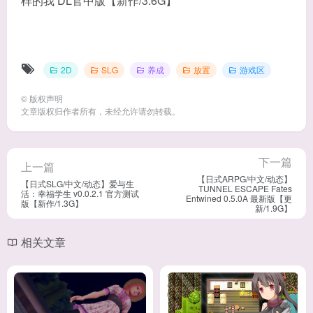
2D
SLG
养成
放置
游戏区
©
版权声明
文章版权归作者所有，未经允许请勿转载。
下一篇
上一篇
【日式ARPG/中文/动态】
【日式SLG/中文/动态】爱与生
TUNNEL ESCAPE Fates
活：幸福学生 v0.0.2.1 官方测试
Entwined 0.5.0A 最新版【更
版【新作/1.3G】
新/1.9G】
相关文章