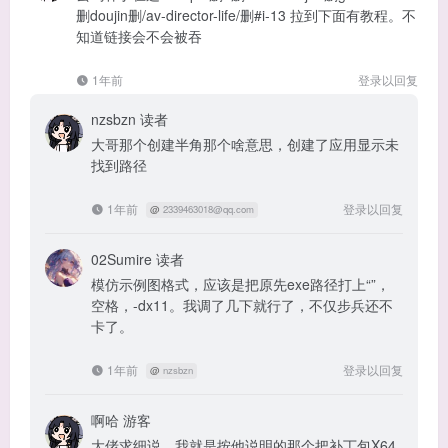
删doujin删/av-director-life/删#i-13 拉到下面有教程。不
知道链接会不会被吞
1年前
登录以回复
nzsbzn
读者
大哥那个创建半角那个啥意思，创建了应用显示未
找到路径
1年前
登录以回复
@
2339463018@qq.com
02Sumire
读者
模仿示例图格式，应该是把原先exe路径打上“”，
空格，-dx11。我调了几下就行了，不仅步兵还不
卡了。
1年前
登录以回复
@
nzsbzn
啊哈
游客
大佬求细说，我就是按他说明的那个把补丁包X64