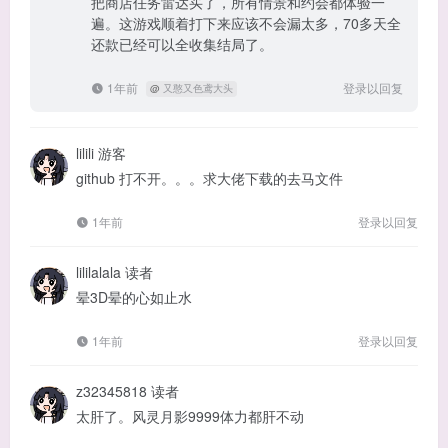
把商店任务雷达买了，所有情景和约会都体验一
遍。这游戏顺着打下来应该不会漏太多，70多天全
还款已经可以全收集结局了。
1年前
登录以回复
@
又憨又色鸢大头
lilili
游客
github 打不开。。。求大佬下载的去马文件
1年前
登录以回复
lililalala
读者
晕3D晕的心如止水
1年前
登录以回复
z32345818
读者
太肝了。风灵月影9999体力都肝不动