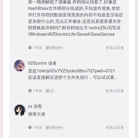
第一顺便解锁了偶像服.存档地址找着了,好像是
hash和sav文件两部分组成的,不知道咋替换,拿软
件打开存档找数据发现里面的内容不知道是压缩还
是加密什么的,无法正常修改,还是说直接拿通关存
档替换新存档吗?,附存档地址:E:\extra\[SLG]导演
\Windows\AVDirectorLife\Saved\SaveGames
1年前
登录以回复
@
02Sumire
02Sumire
读者
度盘104ciyhDuYVZ3yckc08bu7Q?pwd=0721
应该直接解压进那个文件夹就行，可以试试看。
1年前
登录以回复
@
xx
xx
游客
谢谢大佬
1年前
登录以回复
@
02Sumire