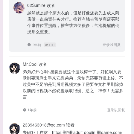
02Sumire
读者
虽然就是那个穿大衣的，但是好像还要先去成人商
店做一点前置任务才行。推荐有钱去蕾梦商店买那
个事件位置提醒，推主线方便很多；气泡提醒的倒
没那么重要。
1年前
登录以回复
@
1111
Mr.Cool
读者
弟弟好开心啊~感觉要被这个游戏榨干了。好忙啊又要
录制要玩腾出手来安慰弟弟，录制完还要剪辑上传。不
过美中不足的是到后期视频太多了需要在文档里删除掉
以前的旧视频不然硬盘读取很慢、总之：神作！无需多
言
1年前
登录以回复
2339463018@qq.com
读者
去码补丁在这！https:删//删adult-doujin-删game.com/