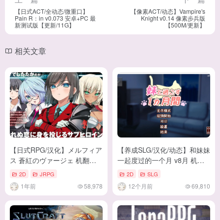
【日式ACT/全动态/微重口】
【像素ACT/动态】Vampire's
Pain R：in v0.073 安卓+PC 最
Knight v0.14 像素步兵版
新测试版【更新/11G】
【500M/更新】
相关文章
【日式RPG/汉化】メルフィア
【养成SLG/汉化/动态】和妹妹
ス 蒼紅のヴァージェ 机翻汉
一起度过的一个月 v8月 机翻
化版【新汉化/5G】
版 【更新/1.9G】
2D
JRPG
2D
SLG
1年前
58,978
12个月前
69,810