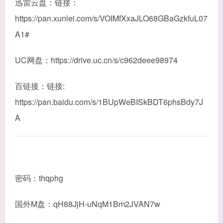
迅雷云盘：链接：
https://pan.xunlei.com/s/VOIMfXxaJLO68GBaGzkfuL07
A1#
UC网盘：https://drive.uc.cn/s/c962deee98974
百链接：链接:
https://pan.baidu.com/s/1BUpWeBISkBDT6phsBdy7J
A
密码：thqphg
国外M盘：qH88JjH-uNqM1Bm2JVAN7w