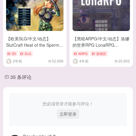
【欧美SLG/中文/动态】
【黑暗ARPG/中文/动态】洛娜
SlutCraft Heat of the Sperm
的世界RPG LonaRPG
v0.40 安卓+PC 官中步兵版
V0.4.3.5 官方中文步兵版付全
2D
SLG
ARPG
游戏区
【更新/4.5G】
CG【更新/520M】
2年前
52,999
4年前
20,952
35 条评论
您必须登录才能参与评论！
立即登录