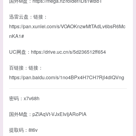
国外M盘：https://mega.nz/folder/lDs1wBbT
迅雷云盘：链接：
https://pan.xunlei.com/s/VOAOKnzwMtTAdLv6bsR6Mc
nKA1#
UC网盘：https://drive.uc.cn/s/5d236512ff654
百链接：链接：
https://pan.baidu.com/s/1no4BPx4H7CH7Rjl4diQVng
密码：x7v68h
国外M盘：pZIAqVt-VJxEIvIjARoPlA
提取码：8t6v