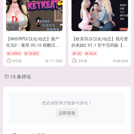
【神作RPG/汉化/动态】僵尸
【欧美SLG/汉化/动态】我可爱
生活2：僵局 V0.10 精翻汉化
的表姐2 V1.1 官中无码版【更
版 付前作【更新/3.1G】
新/3.1G】
JRPG
安卓区
3D
SLG
6年前
111,562
2年前
46,644
13 条评论
您必须登录才能参与评论！
立即登录