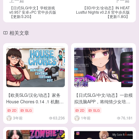
上一篇
下一篇
【日式SLG/中文】学校游戏
【3D/中文/全动态】IN HEAT
v0.957 安卓+PC 官中步兵版
Lustful Nights v0.2.6 官中步兵版
【更新/3.2G】
【更新/1.8G】
相关文章
【欧美SLG/汉化/动态】家务
【日式SLG/中文/动态】一款模
House Chores 0.14 .1 机翻汉
拟洗脑APP，将纯情少女培养
化版【更新/1.8G】
成变态 v0.2 官中版【更
2D
SLG
2D
SLG
新/3.2G】
3年前
63,236
1年前
76,181