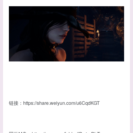
链接：https://share.weiyun.com/u6CqdKGT