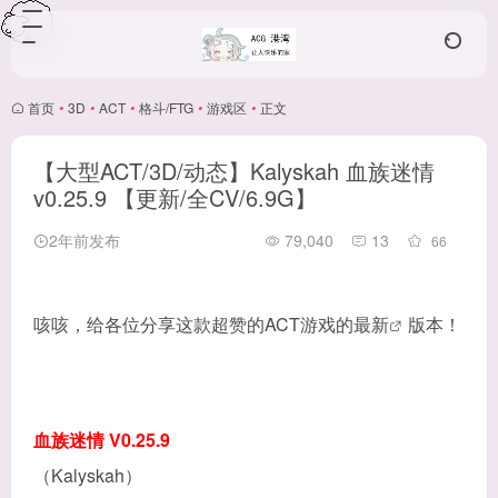
首页
•
3D
•
ACT
•
格斗/FTG
•
游戏区
•
正文
【大型ACT/3D/动态】Kalyskah 血族迷情
v0.25.9 【更新/全CV/6.9G】
2年前发布
79,040
13
66
咳咳，给各位分享这款超赞的ACT游戏的最
新
版本！
血族迷情 V0.25.9
（Kalyskah）