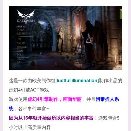
这是一款由欧美制作组[
lustful illumination]
制作出品的
虚幻4引擎ACT游戏
游戏使用
虚幻4引擎制作，画面华丽
，并且
附带捏人系
统
，各种事件丰富~
因为从16年就开始做所以内容相当的丰富
！游戏包含5
小时以上高质量内容