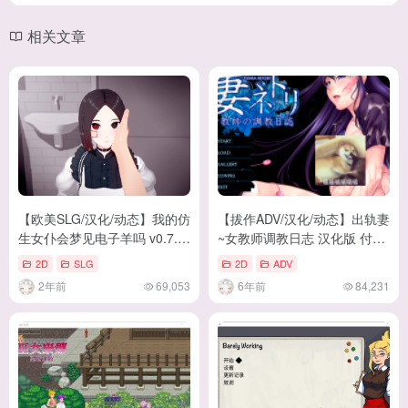
相关文章
【欧美SLG/汉化/动态】我的仿
【拔作ADV/汉化/动态】出轨妻
生女仆会梦见电子羊吗 v0.7.7
~女教师调教日志 汉化版 付动
汉化版【新汉化/1.9G】
画+全CG包 [PC+安卓]【1.2G/
2D
SLG
2D
ADV
新汉化/CV】
2年前
69,053
6年前
84,231