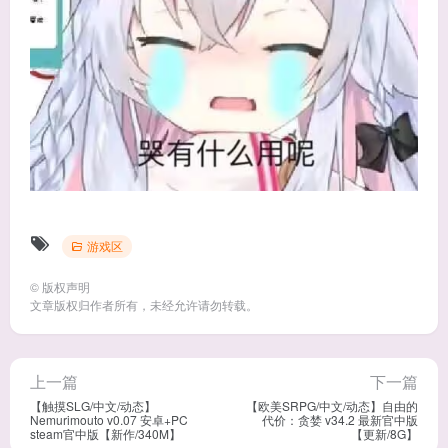
游戏区
©
版权声明
文章版权归作者所有，未经允许请勿转载。
上一篇
下一篇
【触摸SLG/中文/动态】
【欧美SRPG/中文/动态】自由的
Nemurimouto v0.07 安卓+PC
代价：贪婪 v34.2 最新官中版
steam官中版【新作/340M】
【更新/8G】