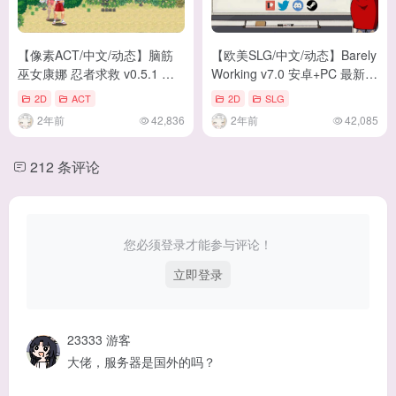
【像素ACT/中文/动态】脑筋
【欧美SLG/中文/动态】Barely
巫女康娜 忍者求救 v0.5.1 官
Working v7.0 安卓+PC 最新中
中测试版 【更新/100M】
文版【更新/120M】
2D
ACT
2D
SLG
2年前
42,836
2年前
42,085
212 条评论
您必须登录才能参与评论！
立即登录
23333
游客
大佬，服务器是国外的吗？