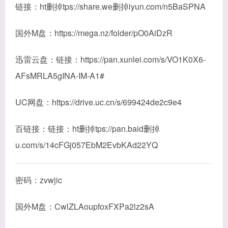
链接：ht删掉tps://share.we删掉iyun.com/n5BaSPNA
国外M盘：https://mega.nz/folder/pO0AiDzR
迅雷云盘：链接：https://pan.xunlei.com/s/VO1K0X6-
AFsMRLA5gINA-IM-A1#
UC网盘：https://drive.uc.cn/s/699424de2c9e4
百链接：链接：ht删掉tps://pan.baid删掉
u.com/s/14cFGj057EbM2EvbKAd22YQ
密码：zvwjic
国外M盘：CwlZLAoupfoxFXPa2lz2sA