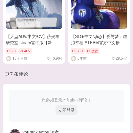
【大型ADV/中文/CV】萨妮羊
【SLG/中文/动态】爱与梦：虚
研究室 steam官中版【新
拟幸福 STEAM官方中文步兵
作/12G】
版 付全CG包【2.3G/新作/全
2D
ADV
SLG
放置
CV】
10个月前
40,904
6年前
28,547
7 条评论
您必须登录才能参与评论！
立即登录
youranxiaotou
读者