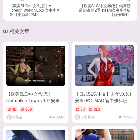
【欧美SLG/中文/动态】A
【欧美SLG/中文/动态】纯真还
Foreign World vEp.5 官中步兵
是金钱 第2季 steam官中步兵版
版 【更新/960M】
【新作/8G】
相关文章
【欧美SLG/中文/动态】
【日式SLG/中文】去年v0.5.1
Corruption Town v0.7i 安卓
安卓+PC+MAC 官中步兵版
+PC 官中版 【更新/3.3G】
【更新/2.72G】
3D
SLG
3D
SLG
2年前
40,461
8个月前
19,993