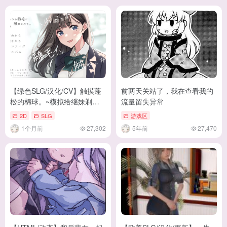
【绿色SLG/汉化/CV】触摸蓬
前两天关站了，我在查看我的
松的棉球。~模拟给继妹剃头
流量留失异常
发~ 机翻版【新作/720M】
2D
SLG
游戏区
1个月前
27,302
5年前
27,470