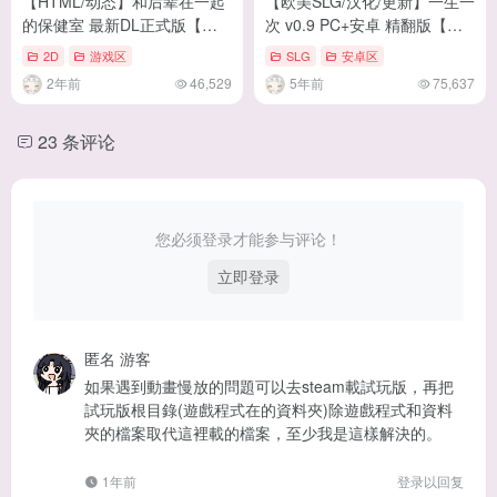
【HTML/动态】和后辈在一起
【欧美SLG/汉化/更新】一生一
的保健室 最新DL正式版【新
次 v0.9 PC+安卓 精翻版【动
作/2M】
态/5G】
2D
游戏区
SLG
安卓区
2年前
46,529
5年前
75,637
23 条评论
您必须登录才能参与评论！
立即登录
匿名
游客
如果遇到動畫慢放的問題可以去steam載試玩版，再把
試玩版根目錄(遊戲程式在的資料夾)除遊戲程式和資料
夾的檔案取代這裡載的檔案，至少我是這樣解決的。
1年前
登录以回复