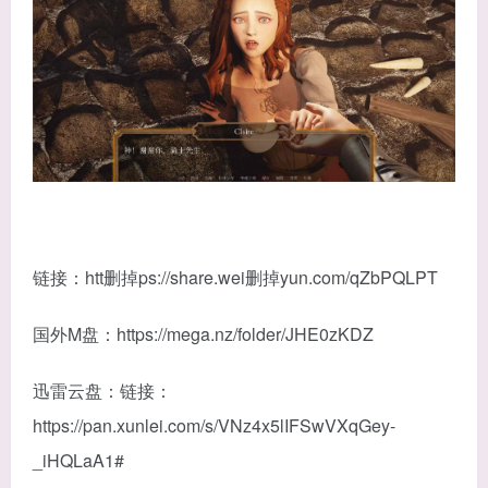
链接：htt删掉ps://share.wei删掉yun.com/qZbPQLPT
国外M盘：https://mega.nz/folder/JHE0zKDZ
迅雷云盘：链接：
https://pan.xunlei.com/s/VNz4x5lIFSwVXqGey-
_iHQLaA1#