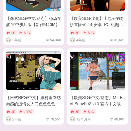
【像素SLG/中文/动态】秘汤女
【欧美SLG/汉化】土包子的奇
孩 官中步兵版【新作/440M】
妙冒险v0.14 安卓+PC 机翻汉
化版【新汉化/4.4G】
2D
SLG
3D
SLG
2年前
54,360
4年前
31,621
【日式RPG/中文】跟村里肉感
【欧美SLG/中文/动态】MILFs
肉感的涩情女人们色色色色
of Sunville2 v10 官方中文版
DL官中版【新作/520M】
【更新/11G】
2D
JRPG
3D
SLG
2年前
70,551
12个月前
40,001