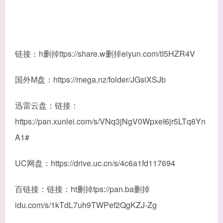
链接：h删掉ttps://share.w删掉eiyun.com/tI5HZR4V
国外M盘：https://mega.nz/folder/JGsiXSJb
迅雷云盘：链接：
https://pan.xunlei.com/s/VNq3jNgV0WpxeI6jr5LTq8Yn
A1#
UC网盘：https://drive.uc.cn/s/4c6a1fd117694
百链接：链接：ht删掉tps://pan.ba删掉
idu.com/s/1kTdL7uh9TWPef2QgKZJ-Zg