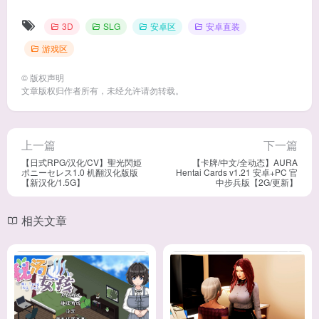
3D
SLG
安卓区
安卓直装
游戏区
©
版权声明
文章版权归作者所有，未经允许请勿转载。
上一篇
下一篇
【日式RPG/汉化/CV】聖光閃姫
【卡牌/中文/全动态】AURA
ポニーセレス1.0 机翻汉化版版
Hentai Cards v1.21 安卓+PC 官
【新汉化/1.5G】
中步兵版【2G/更新】
相关文章