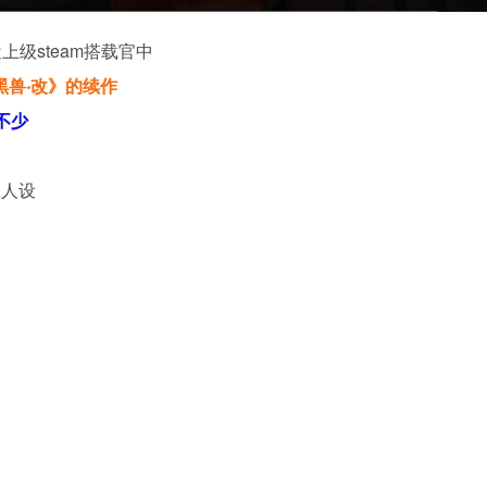
级steam搭载官中
黑兽‧改》的续作
不少
应人设