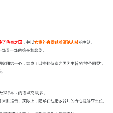
。
控了侍奉之国
，并以
女帝的身份过着酒池肉林
的生活。
一场又一场的掠夺和悲剧。
家团结一心，结成了以推翻侍奉之国为主旨的“神圣同盟”。
境。
。
尔特再世的德里克·朗多。
并乘胜追击。实际上，隐藏在他忠诚背后的野心是篡夺王位。