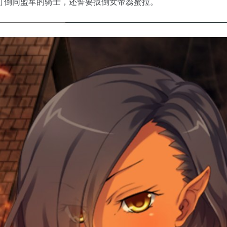
打倒同盟军的骑士，还誓要扳倒女帝蕊蜜拉。