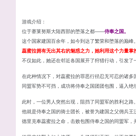
游戏介绍：
位于赛莱努斯大陆西部的堕落之都——
侍奉之国。
这个国家建国百余年，如今到达了繁荣和堕落的巅峰
蕊蜜拉拥有无出其右的魅惑之力，她利用这个力量掌
不仅如此，她还在邻近各国展开了狩猎行动，引发了
在此种情况下，对蕊蜜拉的罪恶行径忍无可忍的诸多国
同盟军势不可挡，成功将侍奉之国团团包围，逼入绝
此时，一位男人突然出现，阻挡了同盟军的胜利之路
他就是侍奉之国的骑士团长，被誉为建国之父佣兵王沃
德里克奉蕊蜜拉之命，击败包围侍奉之国的同盟军，