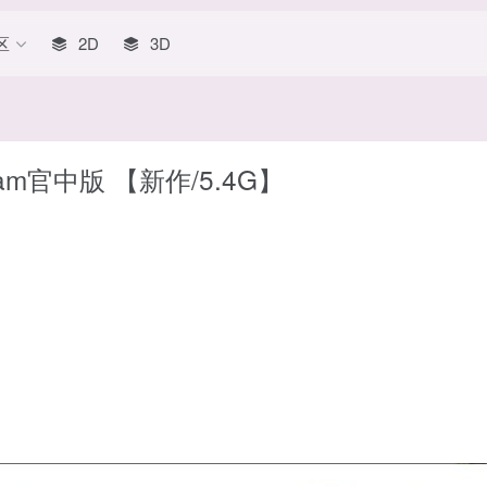
区
2D
3D
am官中版 【新作/5.4G】