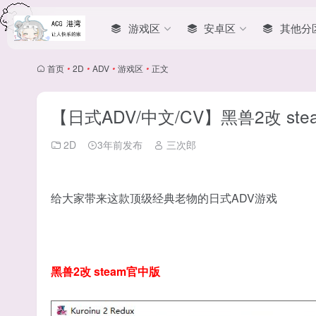
游戏区
安卓区
其他分
首页
•
2D
•
ADV
•
游戏区
•
正文
【日式ADV/中文/CV】黑兽2改 ste
2D
3年前发布
三次郎
给大家带来这款顶级经典老物的日式ADV游戏
黑兽2改 steam官中版