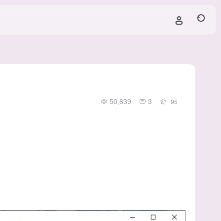
50,639
3
95