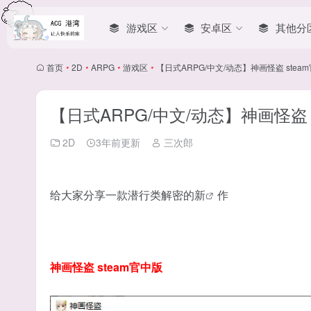
游戏区
安卓区
其他分
首页
•
2D
•
ARPG
•
游戏区
•
【日式ARPG/中文/动态】神画怪盗 stea
【日式ARPG/中文/动态】神画怪盗 
2D
3年前更新
三次郎
给大家分享一款潜行类解密的
新
作
神画怪盗 steam官中版