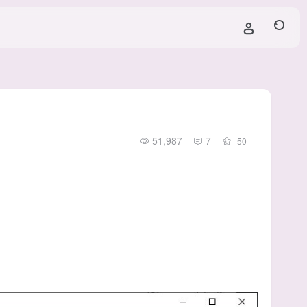
51,987
7
50