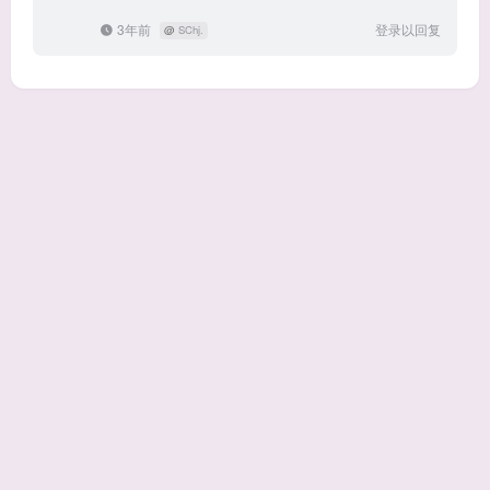
3年前
登录以回复
@
SChj.