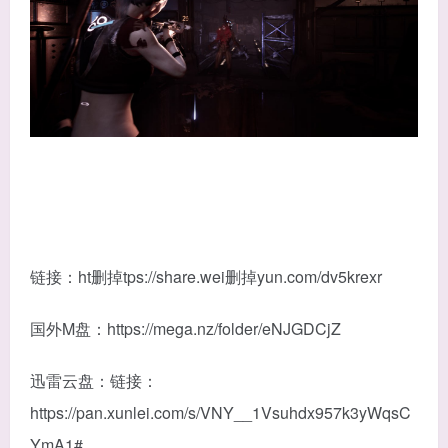
链接：ht删掉tps://share.wei删掉yun.com/dv5krexr
国外M盘：https://mega.nz/folder/eNJGDCjZ
迅雷云盘：链接：
https://pan.xunlei.com/s/VNY__1Vsuhdx957k3yWqsC
YmA1#