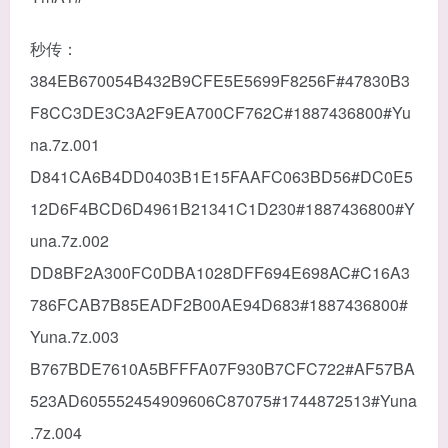
秒传：
384EB670054B432B9CFE5E5699F8256F#47830B3
F8CC3DE3C3A2F9EA700CF762C#1887436800#Yu
na.7z.001
D841CA6B4DD0403B1E15FAAFC063BD56#DC0E5
12D6F4BCD6D4961B21341C1D230#1887436800#Y
una.7z.002
DD8BF2A300FC0DBA1028DFF694E698AC#C16A3
786FCAB7B85EADF2B00AE94D683#1887436800#
Yuna.7z.003
B767BDE7610A5BFFFA07F930B7CFC722#AF57BA
523AD605552454909606C87075#1744872513#Yuna
.7z.004