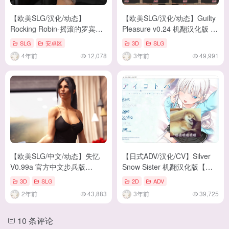
【欧美SLG/汉化/动态】
【欧美SLG/汉化/动态】Guilty
Rocking Robin-摇滚的罗宾
Pleasure v0.24 机翻汉化版 安
V0.7a PC+安卓汉化版 全
卓+PC【新汉化/4G】
SLG
安卓区
3D
SLG
CG【更新/5G】
4年前
12,078
3年前
49,991
【欧美SLG/中文/动态】失忆
【日式ADV/汉化/CV】Silver
V0.99a 官方中文步兵版
Snow Sister 机翻汉化版【新
【6.6G/更新】
汉化/2G】
3D
SLG
2D
ADV
2年前
43,883
3年前
39,725
10 条评论