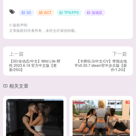
3D
ACT
TPS/FPS
游戏区
©
版权声明
文章版权归作者所有，未经允许请勿转载。
上一篇
下一篇
【3D/全动态/中文】Wild Life-野
【卡牌SLG/中文/CV】带我去地
性 2023.6.16 官方中文版【更
牢v0.30.7 steam官中步兵版【新
新/25G】
作/1.2G】
相关文章