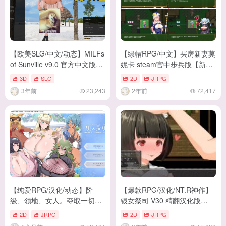
【欧美SLG/中文/动态】MILFs
【绿帽RPG/中文】买房新妻莫
of Sunville v9.0 官方中文版
妮卡 steam官中步兵版【新
【更新/6G】
作/2.6G】
3D
SLG
2D
JRPG
3年前
23,243
2年前
72,417
【纯爱RPG/汉化/动态】阶
【爆款RPG/汉化/NT.R神作】
级、领地、女人。夺取一切的
银女祭司 V30 精翻汉化版
逆袭崛起故事 机翻版【新
+CG【更新/战斗H/540M】
2D
JRPG
2D
JRPG
作/880M】