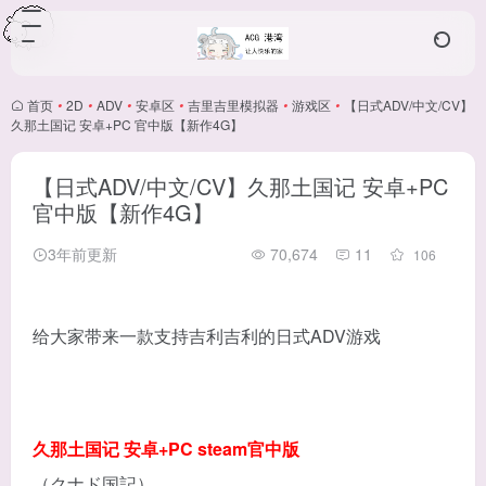
首页
•
2D
•
ADV
•
安卓区
•
吉里吉里模拟器
•
游戏区
•
【日式ADV/中文/CV】
久那土国记 安卓+PC 官中版【新作4G】
【日式ADV/中文/CV】久那土国记 安卓+PC
官中版【新作4G】
3年前更新
70,674
11
106
给大家带来一款支持吉利吉利的日式ADV游戏
久那土国记 安卓+PC steam官中版
（クナド国記）