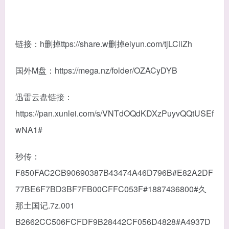
链接：h删掉ttps://share.w删掉eiyun.com/tjLCliZh
国外M盘：https://mega.nz/folder/OZACyDYB
迅雷云盘链接：
https://pan.xunlei.com/s/VNTdOQdKDXzPuyvQQtUSEf
wNA1#
秒传：
F850FAC2CB90690387B43474A46D796B#E82A2DF
77BE6F7BD3BF7FB00CFFC053F#1887436800#久
那土国记.7z.001
B2662CC506FCFDF9B28442CF056D4828#A4937D