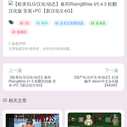
2D
ADV
吉里吉里模拟器
安卓区
游戏区
©
版权声明
文章版权归作者所有，未经允许请勿转载。
上一篇
下一篇
【欧美SLG/汉化/动态】春药
【国产SLG/中文/全动态】幻灵
RisingBliss V1.0 机翻完结版 安
触手 steam中文步兵版
卓+PC【新汉化/3.9G】
【840M】
相关文章