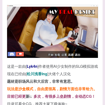
这是一款由[
Lyk4n
]作者使用AI少女制作的SLG模拟游戏
现在已经由[
松川浅香lng
]大佬个人汉化
题材是职场风云和大后宫，非常有意思。
玩法是沙盒模式，自由度很高，剧情方面也非常给力。
目前已经更
新
多次，有很多上垒剧情，全动态CG！
目录可看全CG，推荐大家下载体验~