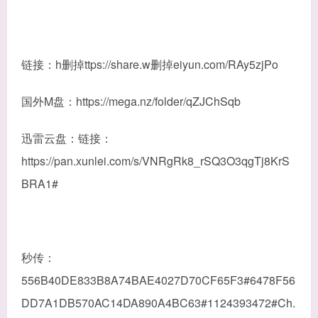
链接：h删掉ttps://share.w删掉eiyun.com/RAy5zjPo
国外M盘：https://mega.nz/folder/qZJChSqb
迅雷云盘：链接：
https://pan.xunlei.com/s/VNRgRk8_rSQ3O3qgTj8KrS
BRA1#
秒传：
556B40DE833B8A74BAE4027D70CF65F3#6478F56
DD7A1DB570AC14DA890A4BC63#1124393472#Ch.