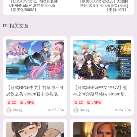
【日式ADV/汉化】柚炎的直播
【欧美SLG/汉化/动态】无限的
CHANNElo v1.0 精翻汉化版
快乐 v0.9.9 汉化版 [PC+安卓]
【新汉化/600M】
【更新/10G】
相关文章
【日式RPG/中文】前辈与不可
【日式SRPG/中文/全CV】创
思议之岛 steam官中步兵版
神之阿尔斯马格纳 steam步兵
【新作/810M】
中文版【新作/5.2G】
2D
JRPG
2D
JRPG
2年前
36,364
3年前
54,734