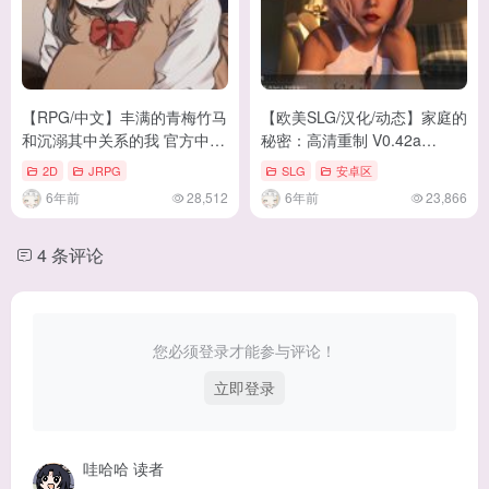
【RPG/中文】丰满的青梅竹马
【欧美SLG/汉化/动态】家庭的
和沉溺其中关系的我 官方中文
秘密：高清重制 V0.42a
版【480M/CV】
PC+安卓 精修汉化版【更
2D
JRPG
SLG
安卓区
新/4G】
6年前
28,512
6年前
23,866
4 条评论
您必须登录才能参与评论！
立即登录
哇哈哈
读者