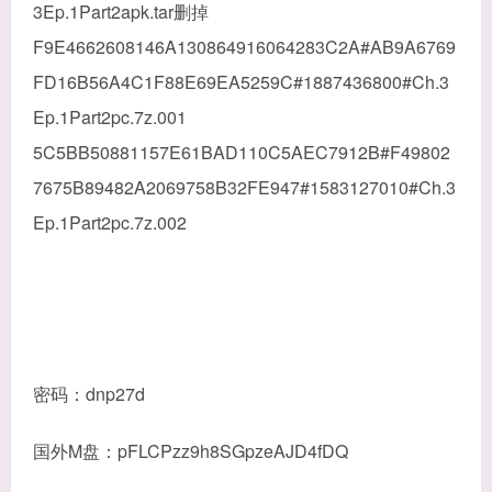
3Ep.1Part2apk.tar删掉
F9E4662608146A130864916064283C2A#AB9A6769
FD16B56A4C1F88E69EA5259C#1887436800#Ch.3
Ep.1Part2pc.7z.001
5C5BB50881157E61BAD110C5AEC7912B#F49802
7675B89482A2069758B32FE947#1583127010#Ch.3
Ep.1Part2pc.7z.002
密码：dnp27d
国外M盘：pFLCPzz9h8SGpzeAJD4fDQ