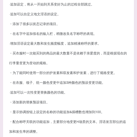
·追加设定，将从一开始到关系变好为止的过程全部跳过。
·追加可以自定义地文淫语的设定。
・添加了很多以状态记录的项目。
・在名字中追加假名的输入栏，稍微改良名字称呼的表现。
·增加淫语设定最大数和发生频度幅度，追加精液称呼的要求。
・买衣服时一次能买到的商品的最大数量不是依赖于亲爱度的，而是根据现在的
行李量变更为变动的规格。
・为了能同时使用一部分的护发素和双发素和护发素，进行了规格变更。
・在衣服、领子、统一颜色变更中追加3种颜色的预设变更功能。
·追加可以一次性变更替换颜色的功能。
・添加新的替换预设项目。
・显示协调按钮上设定的名称的功能追加&插槽数也增加到100。
・配合称呼关联的功能追加，主要部分地变更H场景的文本。淫语发言部位的追
加和发生率的调整。