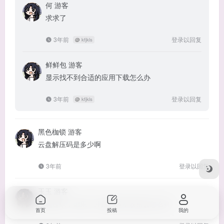
何
游客
求求了
3年前
登录以回复
@
kfjkls
鲜鲜包
游客
显示找不到合适的应用下载怎么办
3年前
登录以回复
@
kfjkls
黑色枷锁
游客
云盘解压码是多少啊
3年前
登录以回复
玉玉
游客
没玩过欸，如果一开始选择不收留会怎么样
首页
投稿
我的