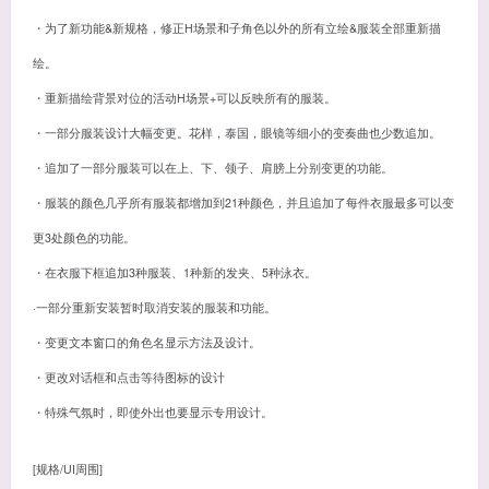
・为了新功能&新规格，修正H场景和子角色以外的所有立绘&服装全部重新描
绘。
・重新描绘背景对位的活动H场景+可以反映所有的服装。
・一部分服装设计大幅变更。花样，泰国，眼镜等细小的变奏曲也少数追加。
・追加了一部分服装可以在上、下、领子、肩膀上分别变更的功能。
・服装的颜色几乎所有服装都增加到21种颜色，并且追加了每件衣服最多可以变
更3处颜色的功能。
・在衣服下框追加3种服装、1种新的发夹、5种泳衣。
·一部分重新安装暂时取消安装的服装和功能。
・变更文本窗口的角色名显示方法及设计。
・更改对话框和点击等待图标的设计
・特殊气氛时，即使外出也要显示专用设计。
[规格/UI周围]