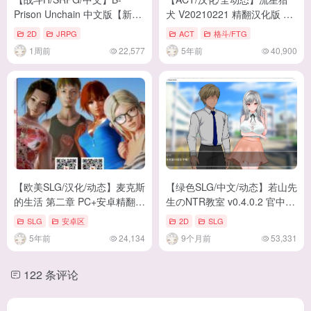
Prison Unchain 中文版【新
犬 V20210221 精翻汉化版 付
作/1.5G】
mod【2.2G/更新/CV】
2D
JRPG
ACT
格斗/FTG
1周前
22,577
5年前
40,900
【欧美SLG/汉化/动态】麦克斯
【绿色SLG/中文/动态】若山先
的生活 第二章 PC+安卓精翻汉
生のNTR教室 v0.4.0.2 官中体
化完结版+CG【新汉
験版【更新/1.2G】
SLG
安卓区
2D
SLG
化/7.5G】
5年前
24,134
9个月前
53,331
122 条评论