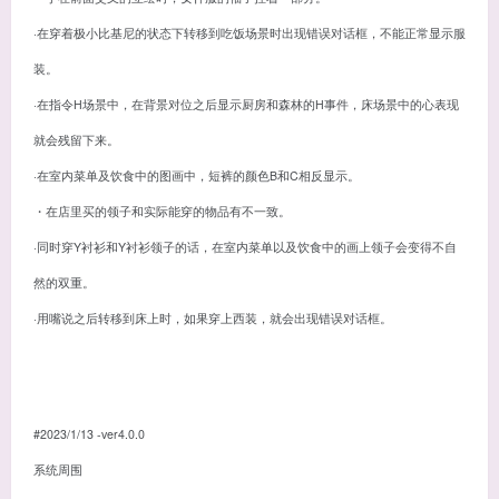
·在穿着极小比基尼的状态下转移到吃饭场景时出现错误对话框，不能正常显示服
装。
·在指令H场景中，在背景对位之后显示厨房和森林的H事件，床场景中的心表现
就会残留下来。
·在室内菜单及饮食中的图画中，短裤的颜色B和C相反显示。
・在店里买的领子和实际能穿的物品有不一致。
·同时穿Y衬衫和Y衬衫领子的话，在室内菜单以及饮食中的画上领子会变得不自
然的双重。
·用嘴说之后转移到床上时，如果穿上西装，就会出现错误对话框。
#2023/1/13 -ver4.0.0
系统周围