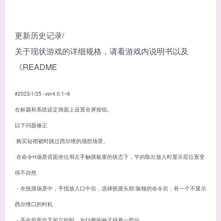
更新历史记录/
关于现状游戏的详细规格，请看游戏内说明书以及
《README
#2023/1/25 -ver4.0.1~6
在标题和系统设定画面上设置全屏按钮。
以下问题修正
·购买短褶裙时跳过西尔维的感想场景。
·在命令H场景背面坐位用左手触摸板栗的状态下，竿的取出放入时显示层位置变
得不自然
・在抚摸场景中，手指放入口中后，选择抚摸头部/脸颊的命令后，有一个不显示
西尔维口的时机
・手在前面交叉的立绘时，女仆服的袖子挂着一部分。