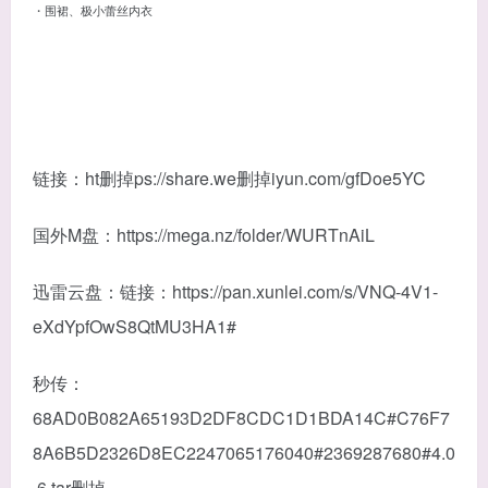
・围裙、极小蕾丝内衣
链接：ht删掉ps://share.we删掉iyun.com/gfDoe5YC
国外M盘：https://mega.nz/folder/WURTnAiL
迅雷云盘：链接：https://pan.xunlei.com/s/VNQ-4V1-
eXdYpfOwS8QtMU3HA1#
秒传：
68AD0B082A65193D2DF8CDC1D1BDA14C#C76F7
8A6B5D2326D8EC2247065176040#2369287680#4.0
.6.tar删掉