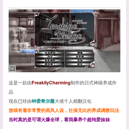
这是一款由
FreakilyCharming
制作的日式神级养成作
品
现在已经由
钟爱希尔薇
大佬个人精翻汉化
游戏有着非常赞的画风人设，社保无比的养成调教玩法
当时真的是可谓火爆全球，看我暴养个超纯爱妹妹