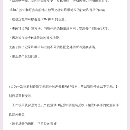
・UI焕然一新。室内的亮度变更，擦拭身体，行动选择UI的图形等追加。
·追加在按钮和可点击的地方放置光标时显示对应的行动和部位的功能。
・在设定栏中可以变更BGM和SE的音量。
・更改顶点的计算方法。与整体的绝顶量规不同，安装每个部位的绝顶。
・再次追加命令H场景前的替换功能。
改善了除了记录和编辑与以前不同的搭配之外的所有更换功能。
・修正多个其他问题。
※因为一次重新制作新功能部分的差分和功能很累，所以暂时停止以下功能。计
划日后重新安装。
・工作场景及背景对位以外的活动H场景中的服装反映（相应H事件的发生条件
也部分变更
・睡觉场景的插图、正常位的青奸