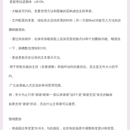
·更新蒂拉诺脚本（v510h。
・大幅改写代码。变量管理方法和图像的层构成也全部革新。
・文件配置的变更。缩短首次启动所需的时间（另一方面MacOS版导入方法的步
骤稍微增加。
・通过添加插件，在保存加载画面上追加页面切换式UI和个别删除功能。顺便说
一下，插槽数也增加到100。
・更改更新历史记录的文本显示方法。
·用于所附乐曲的主控（音量调整）和循环动作的最优化。其次是文件大小的节
约。
·广泛改善输入式交流的单词受理范围。
例：至今为止只有“谢谢/谢谢/一直以来谢谢”这3个是“谢谢交流”发生的触发
如果含有“谢谢”的话，无论什么文章都可以接受。
围绕图形
・将画面比率变更为16:9。与此相应，在所有的场景中调整和变更UI和背景。