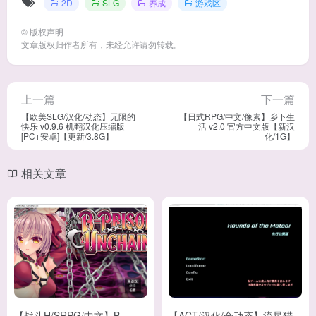
2D
SLG
养成
游戏区
©
版权声明
文章版权归作者所有，未经允许请勿转载。
上一篇
下一篇
【欧美SLG/汉化/动态】无限的
【日式RPG/中文/像素】乡下生
快乐 v0.9.6 机翻汉化压缩版
活 v2.0 官方中文版【新汉
[PC+安卓]【更新/3.8G】
化/1G】
相关文章
【战斗H/SRPG/中文】B-
【ACT/汉化/全动态】流星猎