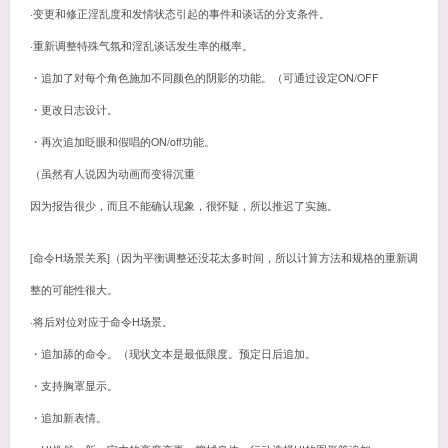
·变更和修正淫乱度和发情状态引起的事件和谈话的分支条件。
·重新调整特殊气氛和淫乱谈话发生率的概率。
・追加了对每个角色施加不同颜色的阴影的功能。（可通过设定ON/OFF
・更改日志设计。
・再次追加眨眼和假唱的ON/off功能。
（虽然有人说因为动画而变得沉重
因为报告很少，而且不能确认现象，很怀疑，所以推迟了实施。
[命令H场景关系]（因为平衡调整还没花太多时间，所以计算方法和规格的重新调
整的可能性很大。
·将后对位对应于命令H场景。
・追加舔的命令。（现状文本是最低限度。预定日后追加。
・支持胸罩显示。
・追加新表情。