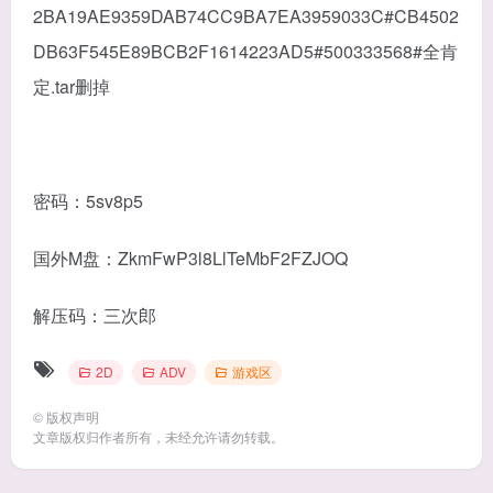
2BA19AE9359DAB74CC9BA7EA3959033C#CB4502
DB63F545E89BCB2F1614223AD5#500333568#全肯
定.tar删掉
密码：5sv8p5
国外M盘：ZkmFwP3l8LlTeMbF2FZJOQ
解压码：三次郎
2D
ADV
游戏区
©
版权声明
文章版权归作者所有，未经允许请勿转载。