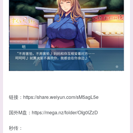
链接：https://share.weiyun.com/sM5agL5e
国外M盘：https://mega.nz/folder/OIg0lZzD
秒传：