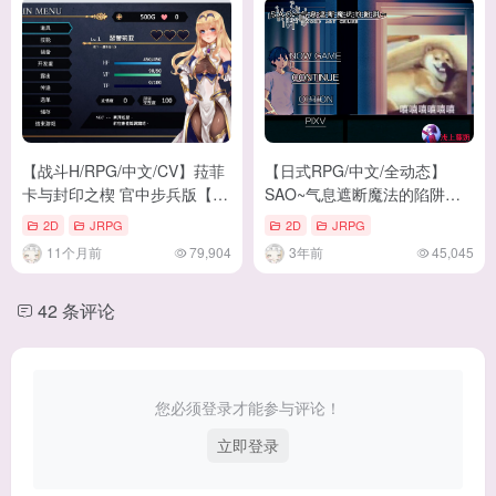
【战斗H/RPG/中文/CV】菈菲
【日式RPG/中文/全动态】
卡与封印之楔 官中步兵版【新
SAO~气息遮断魔法的陷阱
作/1.2G】
~Ver0.41 最新中文版【更
2D
JRPG
2D
JRPG
新/1.9G】
11个月前
79,904
3年前
45,045
42 条评论
您必须登录才能参与评论！
立即登录