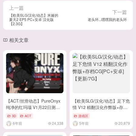
上一篇
下一篇
【欧美SLG/汉化/动态】米娅的
夏天2 EP5 PC+安卓 汉化版
老头环...嘿嘿我的老头环
【2.3G】
相关文章
【ACT/丝滑动态】PureOnyx
【欧美SLG/汉化/动态】足下危
纯净的红玛瑙 V1月22日测试
情 V12 精翻汉化作弊版+存档
更新版【1.9G/更新】
CG[PC+安卓]【更新/7G】
3D
ACT
游戏区
6年前
24,338
5年前
20,879