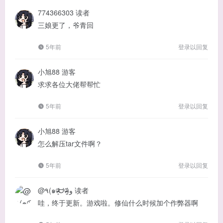
774366303
读者
三娘更了，爷青回
5年前
登录以回复
小旭88
游客
求求各位大佬帮帮忙
5年前
登录以回复
小旭88
游客
怎么解压tar文件啊？
5年前
登录以回复
@٩(๑ᵒ̴̶̷͈᷄ᗨᵒ̴̶̷͈᷅)و
读者
哇，终于更新。游戏啦。修仙什么时候加个作弊器啊