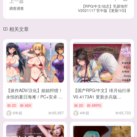
上一篇
【RPG/中文/动态】乳胶地牢
调查调查
V2021117 官中版【更新/1G】
相关文章
【拔作ADV/汉化】姐姐狩猎！
【国产RPG/中文】绯月仙行录
永恒的夏日海滩！PC+安卓 汉
V0.4173A1 更新步兵版
化版+CG包【新汉化/500M】
【CV/2.6G】
2D
ADV
2D
ARPG
6年前
65,957
4年前
65,733