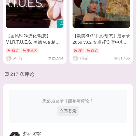
【国风SLG/汉化/动态】
【欧美SLG/中文/动态】启示录
V.I.R.T.U.E.S. 美德 v8a 精翻
2059 v0.2 安卓+PC 官中步兵
汉化版 +赞助代码[PC+安卓]
版【更新/1.5G】
SLG
安卓区
2D
SLG
【更新/4.4G】
6年前
25,594
1年前
31,455
217 条评论
您必须登录才能参与评论！
立即登录
梦邬
游客