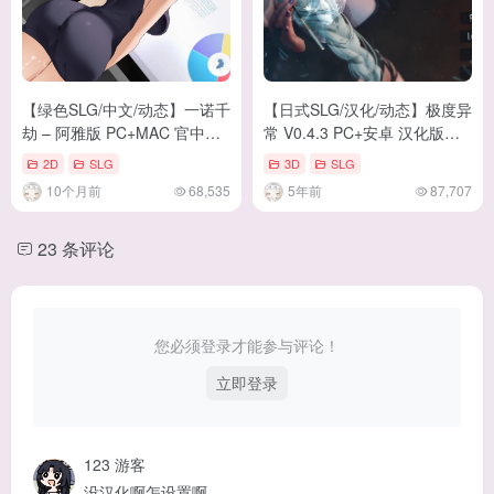
【绿色SLG/中文/动态】一诺千
【日式SLG/汉化/动态】极度异
劫 – 阿雅版 PC+MAC 官中完
常 V0.4.3 PC+安卓 汉化版
结步兵版 【更新/10.7G】
【新汉化/3.8G】
2D
SLG
3D
SLG
10个月前
68,535
5年前
87,707
23 条评论
您必须登录才能参与评论！
立即登录
123
游客
没汉化啊怎设置啊