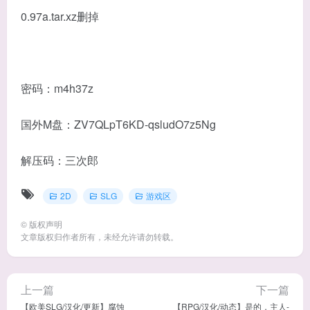
0.97a.tar.xz删掉
密码：m4h37z
国外M盘：ZV7QLpT6KD-qsludO7z5Ng
解压码：三次郎
2D
SLG
游戏区
©
版权声明
文章版权归作者所有，未经允许请勿转载。
上一篇
下一篇
【欧美SLG/汉化/更新】腐蚀
【RPG/汉化/动态】是的，主人-