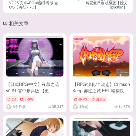
V2.25 安卓+PC 精翻作弊版 全
纯爱僵尸娘 机翻版【新汉
CG【动态/7.7G】
化/630M】
相关文章
【日式RPG/中文】夜幕之花
【RPG/汉化/全动态】Crimson
v0.61 官中步兵版 【更
Keep 赤红之城 EP1 精翻汉化
新/1.6G】
步兵版+全回想 【40M/新汉
2D
JRPG
JRPG
游戏区
化/CV】
6个月前
35,347
4年前
14,676