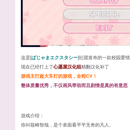
这是[
ぱじゃまエクスタシー
]社团发布的一款校园爱情
现在已经打上了
心愿屋汉化组
精翻汉化补丁
游戏主打超大车灯的游戏，全程CV！
整体质量优秀，不仅画风带劲而且剧情是真的有意思
游戏介绍：
你叫筱崎智哉，是个表面看平平无奇的凡人。