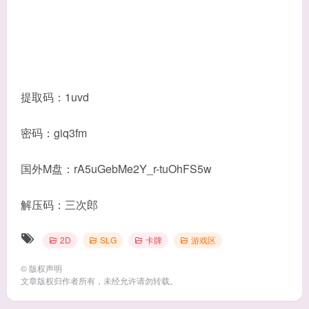
提取码：1uvd
密码：giq3fm
国外M盘：rA5uGebMe2Y_r-tuOhFS5w
解压码：三次郎
2D
SLG
卡牌
游戏区
©
版权声明
文章版权归作者所有，未经允许请勿转载。