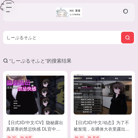
“しーぶるそふと”的搜索结果
【日式3D/中文/CV】隐秘露出
【日式3D/中文/动态】为了不
真菜香的禁忌快感 DL官中版
被发现，在裸体大衣里露出的
【2.6G/新作】
塞莱卡先生 DL中文版 【新
3D
放置
3D
养成